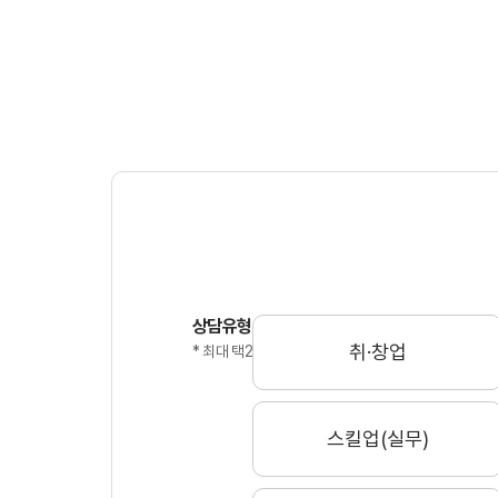
상담유형
취·창업
* 최대 택2
스킬업(실무)