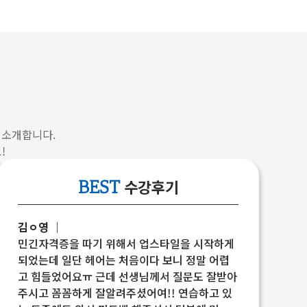
수상
· 동남보건대학교 이,미용봉사 감사장
수상
· 한국법무보호복지공단 경기동부협의회
표창장 수상
· 법무부 서울지방교정청장 표창장 수상
· 서경대학교 총장 공로패 수상
· K-BEAUTY MASTER CONTEST
 소개합니다.
!
헤어부문 심사위원
· 서경대학교 헤어,메이크업 디자인학과
수강후기
BEST
감사패 수상
· 한국기술대학교 바버트렌드 스타일 교육
특강
김ㅇ영 ｜
· 국제이용아카데미 이용사자격증 교육
민긴자격증을 따기 위해서 업스타일을 시작하게
특강
되었는데 일단 헤어는 처음이다 보니 정말 어렵
고 힘들었어요ㅠ 근데 선생님께서 질문도 잘받아
주시고 꼼꼼하게 잘알려주셨어여!! 연습하고 있