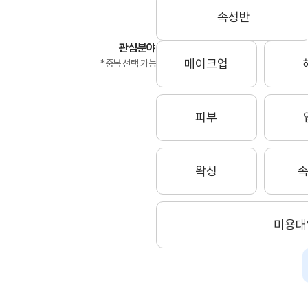
속성반
관심분야
메이크업
*중복 선택 가능
피부
왁싱
미용대