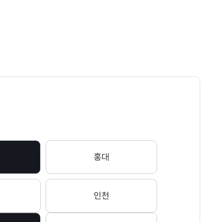
홍대
인천