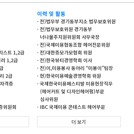
이력 및 활동
· 전)법무부 경기동부지소 법무보호위원
· 전)법무보호위원 경기동부
너나울주지원위원회 사무국장
· 전)국제미용협동조합 헤어전문위원
스트 1,2급
· 전)대한증모가모협회 위원
러 1,2급
· 전)한국뷰티경영학회 이사
1급
· 전)이,미용봉사 동아리 “미봉이”팀장
리 2급
· 현)한국미용예술경영학회 위원
 자격증
· 국제한국미용페스티발 미용현장직무
(헤어커트 및 디자인헤어펌)부문
심사위원
인증위원회
· IBC 국제미용 콘테스트 헤어부문
수료
심사위원
더 보기
어분야 직업교육
· 월드뷰티페스티발 헤어부문 심사위원
· 서울광진구청장 이,미용봉사 표창장