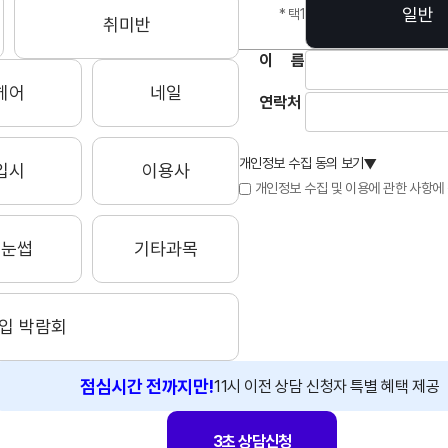
일반
* 택1
취미반
이
름
헤어
네일
연락처
개인정보 수집 동의 보기
▲
입시
이용사
개인정보 수집 및 이용에 관한 사항에
속눈썹
기타과목
입 박람회
점심시간 전까지만!
11시 이전 상담 신청자 특별 혜택 제공
3초 상담신청