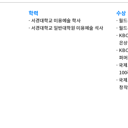
학력
수상
· 서경대학교 미용예술 학사
· 월
· 서경대학교 일반대학원 미용예술 석사
· 월
· K
은상
· K
퍼머
· 국
10
· 국
창작