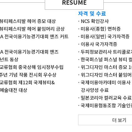
RESUME
자격 및 수료
드뷰티페스티발 헤어 증모 대상
· NCS 확인강사
드뷰티페스티발 헤어 붙임머리 금상
· 미용사(종합) 면허증
BCA 전국이용기능경기대회 맨즈 커트
· 미용사(일반) 국가자격증
· 이용사 국가자격증
BCA 전국이용기능경기대회 맨즈
· 두피정보관리사 트리콜로지
넌트 동상
· 한국퍼스널 퍼스널 뷰티 컬
제교류협회 중국상해 임시정부수립
· 위그디자인 마스터 증모 
0주년 기념 작품 전시회 우수상
· 위그디자인 마스터 붙임머
제교류협회 제12회 국제뷰티&
· 국제이용아카데미 이용사
예술대전 대상
강사양성 수료
· 밀본코리아 컬러교육 수료
· 국제미용협동조합 기술
스페셜이펙트(특수분장) 
더 보기
· 서울시 동부여성발전 헤
전과목 수료