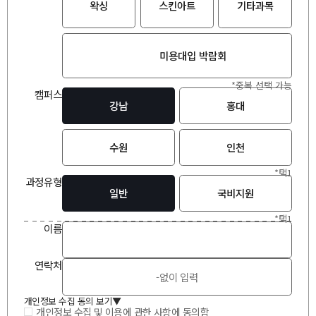
왁싱
스킨아트
기타과목
미용대입 박람회
*중복 선택 가능
캠퍼스
강남
홍대
수원
인천
*택1
과정유형
일반
국비지원
*택1
이
름
연락처
개인정보 수집 동의 보기
▲
개인정보 수집 및 이용에 관한 사항에 동의함