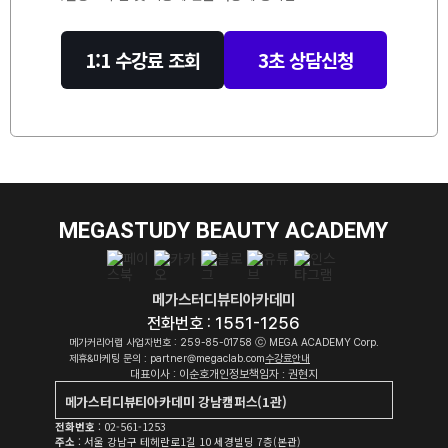
1:1 수강료 조회
3초 상담신청
MEGASTUDY BEAUTY ACADEMY
메가스터디뷰티아카데미
전화번호 : 1551-1256
메가커리어랩 사업자번호 : 259-85-01758 ⓒ MEGA ACADEMY Corp.
제휴&마케팅 문의 : partner@megaclab.com
수강료안내
대표이사 : 이순호
개인정보책임자 : 권현지
메가스터디뷰티아카데미 강남캠퍼스(1관)
메가스터디뷰티아카데미 강남캠퍼스(1관)
전화번호
: 02-561-1253
메가스터디뷰티아카데미 강남캠퍼스(2관)
주소
: 서울 강남구 테헤란로1길 10 세경빌딩 7층(본관)